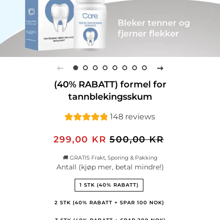
(40% RABATT) formel for
tannblekingsskum
148 reviews
Vanlig
Salgspris
299,00 KR
500,00 KR
pris
🚚 GRATIS Frakt, Sporing & Pakking
Antall (kjøp mer, betal mindre!)
1 STK (40% RABATT)
2 STK (40% RABATT + SPAR 100 NOK)