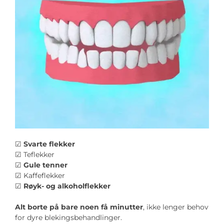
☑
Svarte flekker
☑
Teflekker
☑
Gule tenner
☑
Kaffeflekker
☑
Røyk- og alkoholflekker
Alt borte på bare noen få minutter
, ikke lenger behov
for dyre blekingsbehandlinger.