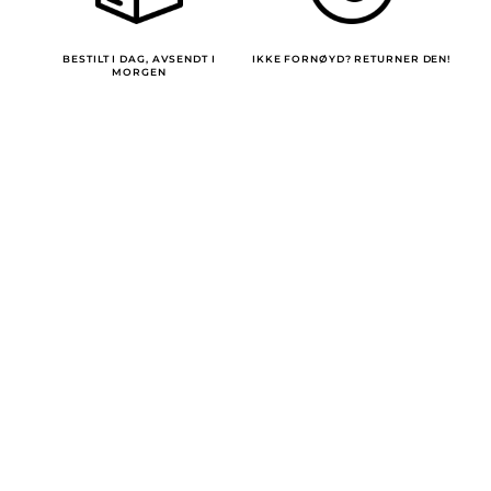
BESTILT I DAG, AVSENDT I
IKKE FORNØYD? RETURNER DEN!
MORGEN