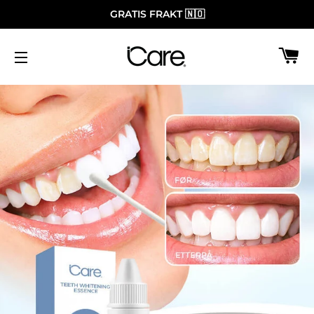
GRATIS FRAKT 🇳🇴
H
SIDENAVIGASJON