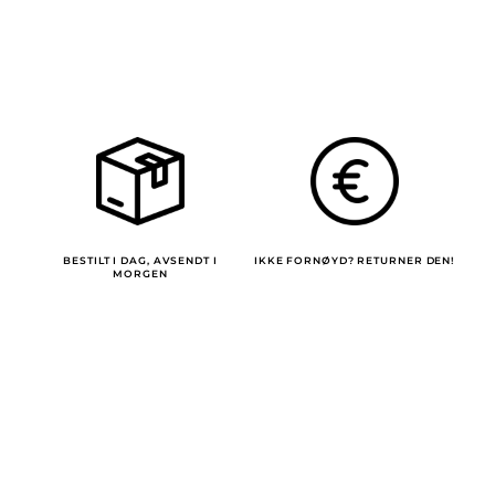
BESTILT I DAG, AVSENDT I
IKKE FORNØYD? RETURNER DEN!
MORGEN