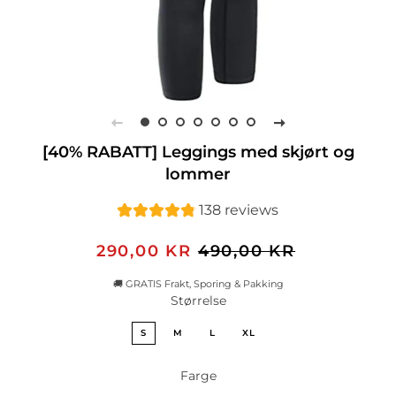
[40% RABATT] Leggings med skjørt og
lommer
138 reviews
Vanlig
Salgspris
290,00 KR
490,00 KR
pris
🚚 GRATIS Frakt, Sporing & Pakking
Størrelse
S
M
L
XL
Farge