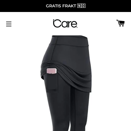
GRATIS FRAKT 🇳🇴
H
SIDENAVIGASJON