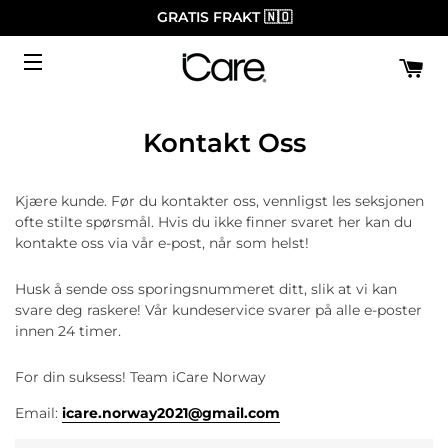
GRATIS FRAKT 🇳🇴
H
SIDENAVIGASJON
Kontakt Oss
Kjære kunde. Før du kontakter oss, vennligst les seksjonen
ofte stilte spørsmål. Hvis du ikke finner svaret her kan du
kontakte oss via vår e-post, når som helst!
Husk å sende oss sporingsnummeret ditt, slik at vi kan
svare deg raskere! Vår kundeservice svarer på alle e-poster
innen 24 timer.
For din suksess! Team iCare Norway
Email:
icare.norway2021@gmail.com